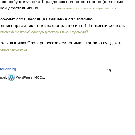
По способу получения Т. разделяют на естественное (полезные
гатному состоянию на… …
Большая политехническая энциклопедия
сложных слов, вносящая значение сл.: топливо
пливоприёмник, топливохранилище и т.п.). Толковый словарь
еменный толковый словарь русского языка Ефремовой
оль, выпивка Словарь русских синонимов. топливо сущ., кол
оварь синонимов
Advertising
18+
upal,
WordPress, MODx.