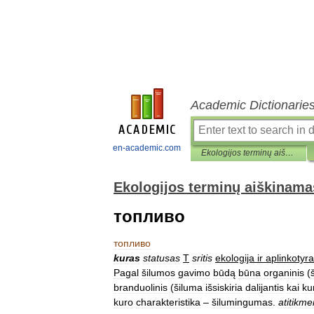
Academic Dictionarie
en-academic.com
Ekologijos terminų aiškinamasis žodynas
Ekologijos terminų aiškinama
топливо
топливо
kuras
statusas
T
sritis
ekologija
ir
aplinkotyra
Pagal
šilumos
gavimo
būdą
būna
organinis
(
branduolinis
(
šiluma
išsiskiria
dalijantis
kai
ku
kuro
charakteristika
–
šilumingumas
.
atitikm