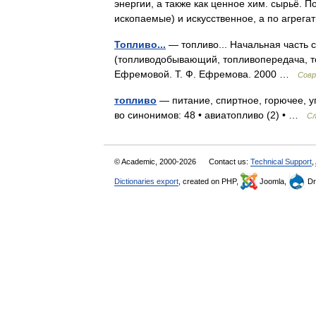
энергии, а также как ценное хим. сырьё. 
ископаемые) и искусственное, а по агре
Топливо...
— топливо... Начальная часть 
(топливодобывающий, топливопередача, то
Ефремовой. Т. Ф. Ефремова. 2000 …
Совр
топливо
— питание, спиртное, горючее, уг
во синонимов: 48 • авиатопливо (2) • …
Сл
© Academic, 2000-2026
Contact us:
Technical Support
,
Dictionaries export
, created on PHP,
Joomla,
Dr