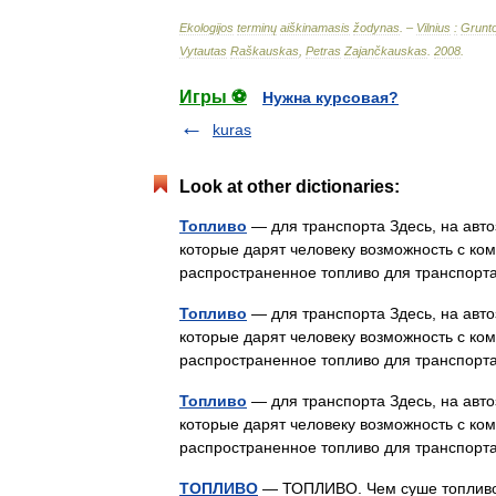
Ekologijos
terminų
aiškinamasis
žodynas
. –
Vilnius
:
Grunt
Vytautas
Raškauskas
,
Petras
Zajančkauskas
.
2008
.
Игры ⚽
Нужна курсовая?
kuras
Look at other dictionaries:
Топливо
— для транспорта Здесь, на авто
которые дарят человеку возможность с к
распространенное топливо для транспорт
Топливо
— для транспорта Здесь, на авто
которые дарят человеку возможность с к
распространенное топливо для транспорт
Топливо
— для транспорта Здесь, на авто
которые дарят человеку возможность с к
распространенное топливо для транспорт
ТОПЛИВО
— ТОПЛИВО. Чем суше топливо 