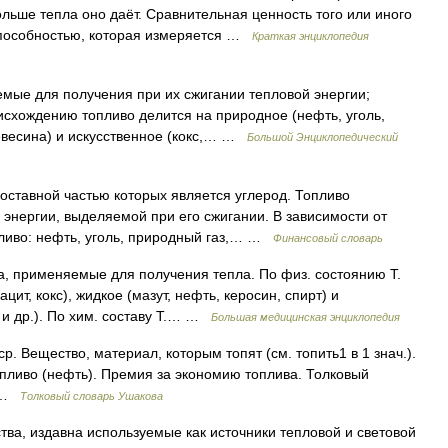
льше тепла оно даёт. Сравнительная ценность того или иного
способностью, которая измеряется …
Краткая энциклопедия
ые для получения при их сжигании тепловой энергии;
исхождению топливо делится на природное (нефть, уголь,
евесина) и искусственное (кокс,… …
Большой Энциклопедический
оставной частью которых является углерод. Топливо
энергии, выделяемой при его сжигании. В зависимости от
ливо: нефть, уголь, природный газ,… …
Финансовый словарь
 применяемые для получения тепла. По физ. состоянию Т.
цит, кокс), жидкое (мазут, нефть, керосин, спирт) и
з и др.). По хим. составу Т.… …
Большая медицинская энциклопедия
. Вещество, материал, которым топят (см. топить1 в 1 знач.).
опливо (нефть). Премия за экономию топлива. Толковый
0 …
Толковый словарь Ушакова
ва, издавна используемые как источники тепловой и световой