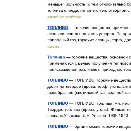
меньше «зольность»), тем относительно бо
топлива определяется его теплотворной 
домашнего хозяйства
ТОПЛИВО
— горючие вещества, применяем
основная составная часть углерод. По про
природный газ, горючие сланцы, торф, др
словарь
Топливо
— горючие вещества, основной с
применяются с целью получения тепловой 
происхождения различают: природное топ
ТОПЛИВО
— ТОПЛИВО, горючие вещества,
делят на твердое (дрова, торф, уголь, антра
газообразное (светильный газ, водяной га
ТОПЛИВО
— ТОПЛИВО, топлива, мн. нет, ср
Твердое топливо (дрова, уголь). Жидкое т
словарь Ушакова. Д.Н. Ушаков. 1935 194
ТОПЛИВО
— органические горючие вещест