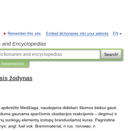
Remember this site
Embed dictionaries into your website
EN
s and Encyclopedias
Search!
Interpretations
sis žodynas
apibrėžtis
Medžiaga
,
naudojama
dideliam
šilumos
kiekiui
gauti
.
šiluma
gaunama
sparčiomis
oksidacijos
reakcijomis
–
degimu
)
ir
rių
sunkiųjų
elementų
izotopų
branduoliams
)
kuras
.
Pagrindinė
enys
:
angl
.
fuel
vok
.
Brennmaterial
,
n
rus
.
топливо
,
n