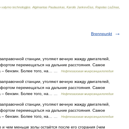
o
valymo
technologijos
.
Algimantas
Paulauskas
,
Karolis
Jankevičius
,
Rapolas
Liužinas
,
Brennpunkt
заправочной станции, утоляют вечную жажду двигателей,
омфортом перемещаться на дальние расстояния. Самое
а – бензин. Более того, на… …
Нефтегазовая микроэнциклопедия
заправочной станции, утоляют вечную жажду двигателей,
омфортом перемещаться на дальние расстояния. Самое
а – бензин. Более того, на… …
Нефтегазовая микроэнциклопедия
заправочной станции, утоляют вечную жажду двигателей,
омфортом перемещаться на дальние расстояния. Самое
а – бензин. Более того, на… …
Нефтегазовая микроэнциклопедия
и чем меньше золы остаётся после его сгорания (чем